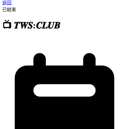
返回
已結束
📺 𝑻𝑾𝑺:𝑪𝑳𝑼𝑩