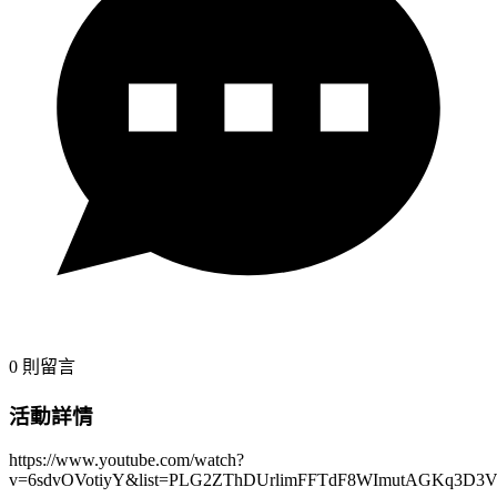
0
則留言
活動詳情
https://www.youtube.com/watch?
v=6sdvOVotiyY&list=PLG2ZThDUrlimFFTdF8WImutAGKq3D3V