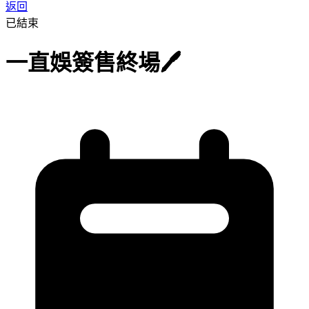
返回
已結束
一直娛簽售終場🖊️