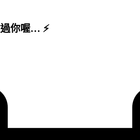
放過你喔… ⚡