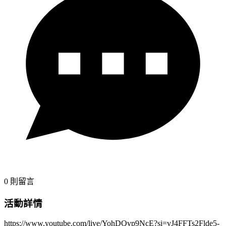
0
則留言
活動詳情
https://www.youtube.com/live/YohDQvp9NcE?si=vJ4FFTs2Flde5-