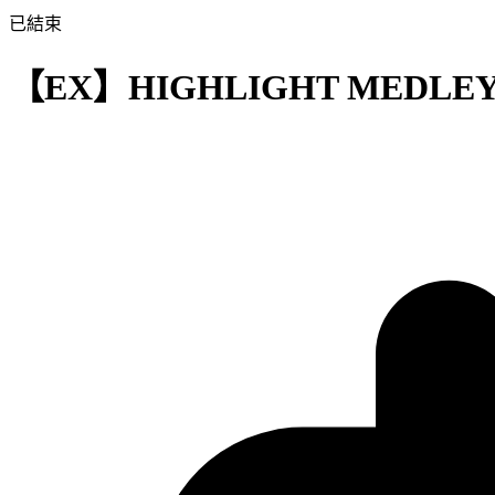
已結束
【EX】HIGHLIGHT MEDLE