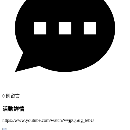
0
則留言
活動詳情
https://www.youtube.com/watch?v=jpQ5ug_lebU