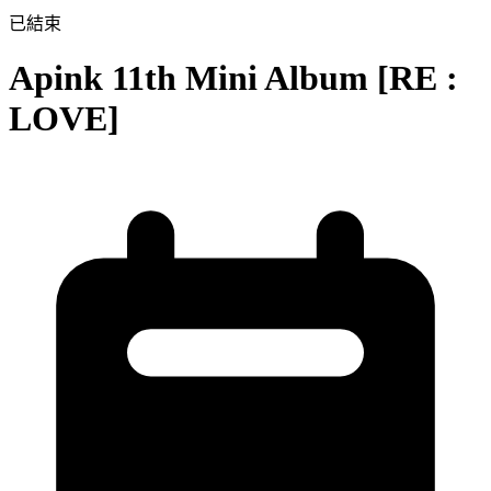
已結束
Apink 11th Mini Album [RE :
LOVE]