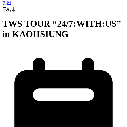
返回
已結束
TWS TOUR “24/7:WITH:US”
in KAOHSIUNG