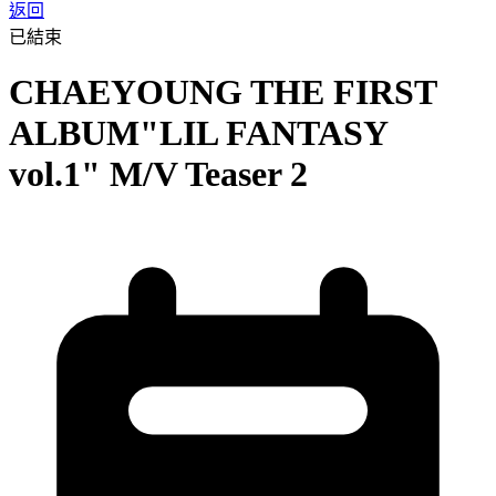
返回
已結束
CHAEYOUNG THE FIRST
ALBUM"LIL FANTASY
vol.1" M/V Teaser 2