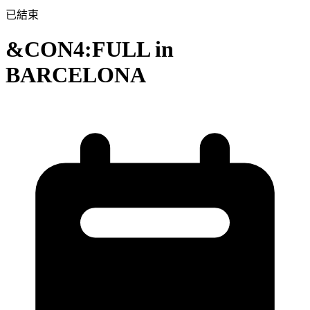
已結束
&CON4:FULL in
BARCELONA