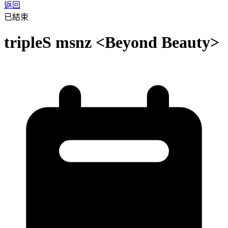
返回
已結束
tripleS msnz <Beyond Beauty>