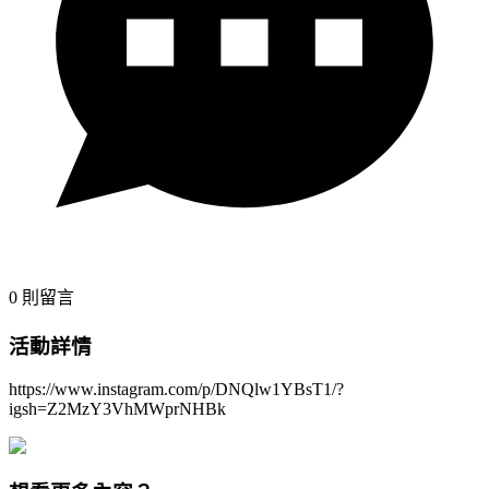
0
則留言
活動詳情
https://www.instagram.com/p/DNQlw1YBsT1/?
igsh=Z2MzY3VhMWprNHBk