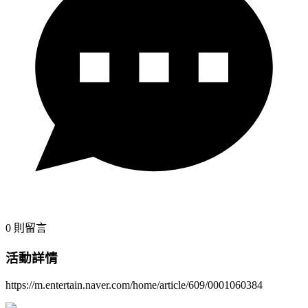
0
則留言
活動詳情
https://m.entertain.naver.com/home/article/609/0001060384