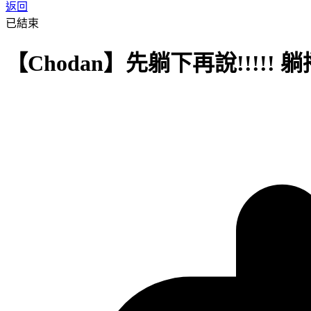
返回
已結束
【Chodan】先躺下再說!!!!! 躺播