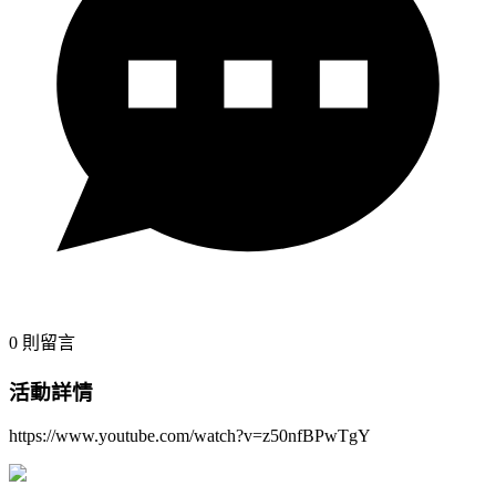
0
則留言
活動詳情
https://www.youtube.com/watch?v=z50nfBPwTgY