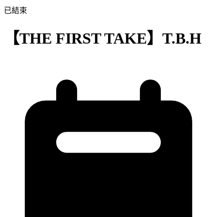
已結束
【THE FIRST TAKE】T.B.H